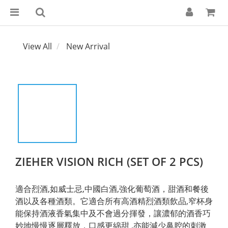
View All
New Arrival
ZIEHER VISION RICH (SET OF 2 PCS)
適合烈酒,如威士忌,中國白酒,強化葡萄酒，甜酒和餐後
酒以及各種酒類。它適合所有高酒精烈酒類飲品,窄杯身
能保持酒液香氣集中及不會過分揮發，讓濃郁的酒香巧
妙地慢慢逐層釋放，口感更綿甜 ,亦能減少鼻腔的刺激