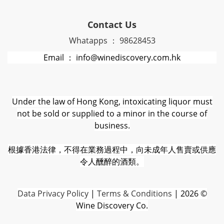
Contact Us
Whatapps ： 98628453
Email ： info@winediscovery.com.hk
Under the law of Hong Kong, intoxicating liquor must
not be sold or supplied to a minor in the course of
business.
根據香港法律，不得在業務過程中，向未成年人售賣或供應
令人醺醉的酒類。
D
ata Privacy Policy
|
Terms & Conditions
| 2026 ©
Wine Discovery Co.