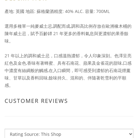
產地: 英國 地區: 蘇格蘭酒精度: 40% ALC. 容量: 700ML
選用多種單一純麥威士忌,調配而成,調和高比例存放在歐洲橡木桶的
陳年威士忌，賦予百齡罈 21 年更多的香料氣息與更濃郁的果香餘
味。
21 年以上的調和威士忌，口感溫熱濃郁，令人印象深刻。色澤呈亮
紅色及金色,香味有著蜂蜜、具有石南花、蘋果及金雀花的甜味,口感
中濃度有絲綢般的觸感,在入口瞬間，即可感受到濃郁的石南花煙薰
味、甘草以及香料回味,餘味持久、混和的、伴隨著乾雪利的平順
感。
CUSTOMER REVIEWS