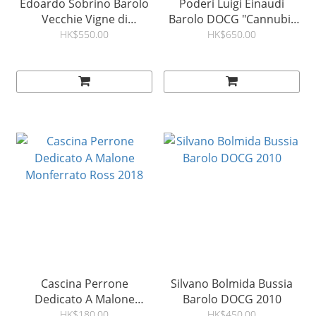
Edoardo Sobrino Barolo
Poderi Luigi Einaudi
Vecchie Vigne di
Barolo DOCG "Cannubi"
Monvigliero e Pisapola
2012
HK$550.00
HK$650.00
2006
Cascina Perrone
Silvano Bolmida Bussia
Dedicato A Malone
Barolo DOCG 2010
Monferrato Ross 2018
HK$180.00
HK$450.00