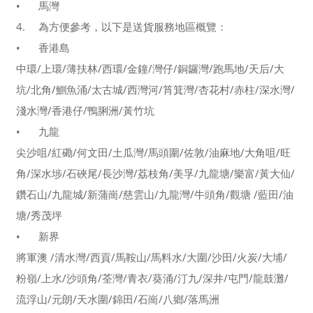
•
馬灣
4.
為方便參考，以下是送貨服務地區概覽：
•
香港島
中環/上環/薄扶林/西環/金鐘/灣仔/銅鑼灣/跑馬地/天后/大
坑/北角/鰂魚涌/太古城/西灣河/筲箕灣/杏花村/赤柱/深水灣/
淺水灣/香港仔/鴨脷洲/黃竹坑
•
九龍
尖沙咀/紅磡/何文田/土瓜灣/馬頭圍/佐敦/油麻地/大角咀/旺
角/深水埗/石硤尾/長沙灣/荔枝角/美孚/九龍塘/樂富/黃大仙/
鑽石山/九龍城/新蒲崗/慈雲山/九龍灣/牛頭角/觀塘 /藍田/油
塘/秀茂坪
•
新界
將軍澳 /清水灣/西貢/馬鞍山/馬料水/大圍/沙田/火炭/大埔/
粉嶺/上水/沙頭角/荃灣/青衣/葵涌/汀九/深井/屯門/龍鼓灘/
流浮山/元朗/天水圍/錦田/石崗/八鄉/落馬洲