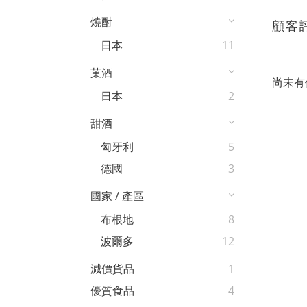
燒酎
顧客
日本
11
菓酒
尚未有
日本
2
甜酒
匈牙利
5
德國
3
國家 / 產區
布根地
8
波爾多
12
減價貨品
1
優質食品
4