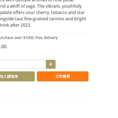
d a whiff of sage. The vibrant, youthfully 
palate offers sour cherry, tobacco and star 
ongside taut fine-grained tannins and bright 
Drink after 2023.
hase over $1000, free delivery
.00
加入購物車
立即購買