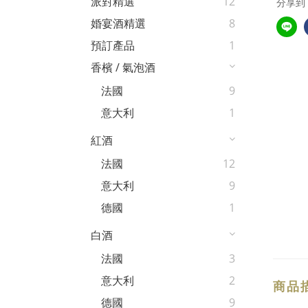
派對精選
12
分享到
婚宴酒精選
8
預訂產品
1
香檳 / 氣泡酒
法國
9
意大利
1
紅酒
法國
12
意大利
9
德國
1
白酒
法國
3
意大利
2
商品
德國
9