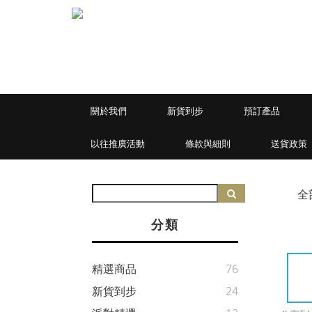
關於我們
新貨到步
預訂產品
以往推廣活動
條款與細則
送貨政策
全
分類
精選商品
76
新貨到步
24