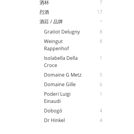
酒杯
7
烈酒
17
酒莊 / 品牌
Gratiot Delugny
8
Weingut
8
Rappenhof
Isolabella Della
1
Croce
Domaine G Metz
5
Domaine Gille
6
Poderi Luigi
1
Einaudi
Dobogó
4
Dr Hinkel
4