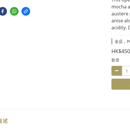
mocha an
austere 
anise al
acidity. 
全店，Purc
HK$450
數量
描述