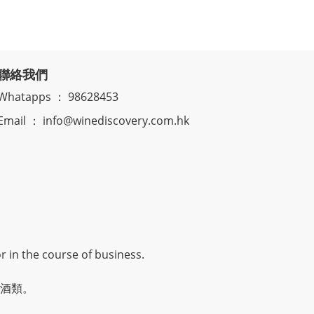
聯絡我們
Whatapps ： 98628453
Email ： info@winediscovery.com.hk
r in the course of business.
酒類。