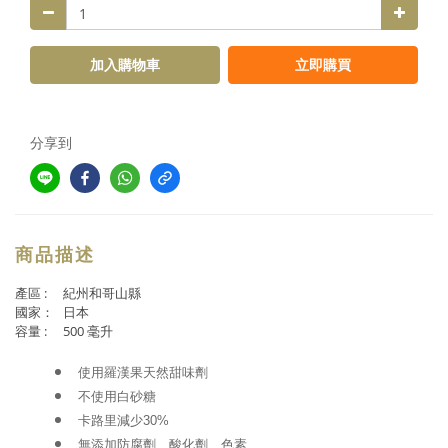
加入購物車
立即購買
分享到
商品描述
產區 :
紀州和哥山縣
國家
：
日本
容量 :
500 毫升
使用羅漢果天然甜味劑
不使用白砂糖
卡路里減少
30%
無添加防腐劑、酸化劑、色素