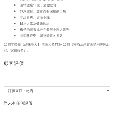
酒精濃度
度，酒體結實
14
醇厚濃郁、豐富而有深度的口感
甘甜青爽、甜而不膩
日本人當為健康飲品
梅子的營養成分在發酵中融入酒
𥚃
有消除疲勞、調整腸胃的療效
2018年榮獲【品味潮人】 清酒大獎TTSA 2018（梅酒及果實酒類別專家組
和用家組銀獎）。
顧客評價
尚未有任何評價