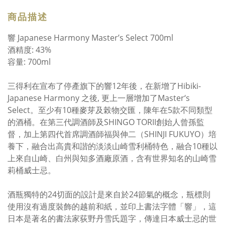
商品描述
響 Japanese Harmony Master’s Select 700ml
酒精度: 43%
容量: 700ml
三得利在宣布了停產旗下的響12年後，在新增了Hibiki-
Japanese Harmony 之後, 更上一層增加了Master‘s
Select。至少有10種麥芽及榖物交匯，陳年在5款不同類型
的酒桶。在第三代調酒師及SHINGO TORII創始人曾孫監
督，加上第四代首席調酒師福與伸二（SHINJI FUKUYO）培
養下，融合出高貴和諧的淡淡山崎雪利桶特色，融合10種以
上來自山崎、白州與知多酒廠原酒，含有世界知名的山崎雪
莉桶威士忌。
酒瓶獨特的24切面的設計是來自於24節氣的概念，瓶標則
使用沒有過度裝飾的越前和紙，並印上書法字體「響」，這
日本是著名的書法家荻野丹雪氏題字，傳達日本威士忌的世