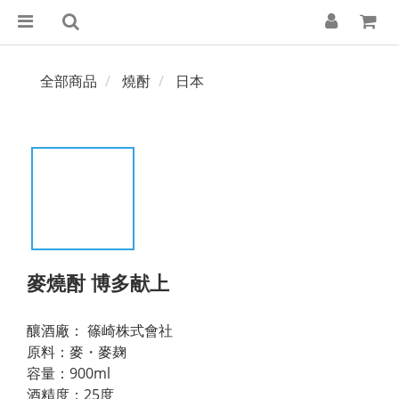
全部商品
燒酎
日本
麥燒酎 博多献上
釀酒廠： 篠崎株式會社
原料：麥・麥麹
容量：900ml
酒精度：25度