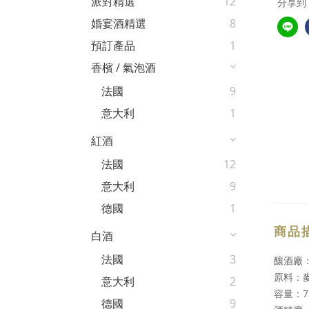
派對精選
12
分享到
婚宴酒精選
8
預訂產品
1
香檳 / 氣泡酒
法國
9
意大利
1
紅酒
法國
12
意大利
9
德國
1
商品
白酒
法國
3
釀酒廠
原料：
意大利
2
容量：7
德國
9