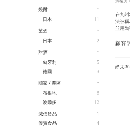
酒精度：
燒酎
在九州
日本
11
法被稱
並用陶
菓酒
日本
2
顧客
甜酒
匈牙利
5
尚未有
德國
3
國家 / 產區
布根地
8
波爾多
12
減價貨品
1
優質食品
4