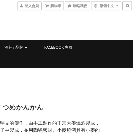
登入會員
購物車
聯絡我們
繁體中文
酒莊 / 品牌
FACEBOOK 專頁
 つめかんかん
罕見的傑作，由手工製作的正宗大麥燒酒製成，
子中製成，並用陶瓷密封。小麥燒酒具有小麥的