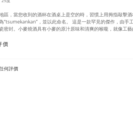
25度
地區，當您收到的酒杯在酒桌上是空的時，習慣上用拇指敲擊酒杯
為“tsumekankan”，並以此命名。 這是一款罕見的傑作，
瓷密封。小麥燒酒具有小麥的原汁原味和清爽的喉嚨，就像工藝
評價
任何評價