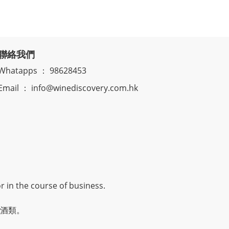
聯絡我們
Whatapps ： 98628453
Email ： info@winediscovery.com.hk
r in the course of business.
酒類。