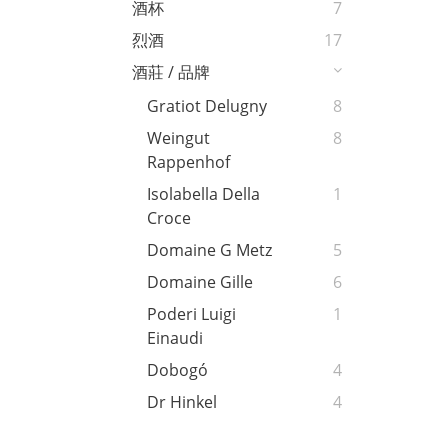
酒杯
7
烈酒
17
酒莊 / 品牌
Gratiot Delugny
8
Weingut
8
Rappenhof
Isolabella Della
1
Croce
Domaine G Metz
5
Domaine Gille
6
Poderi Luigi
1
Einaudi
Dobogó
4
Dr Hinkel
4