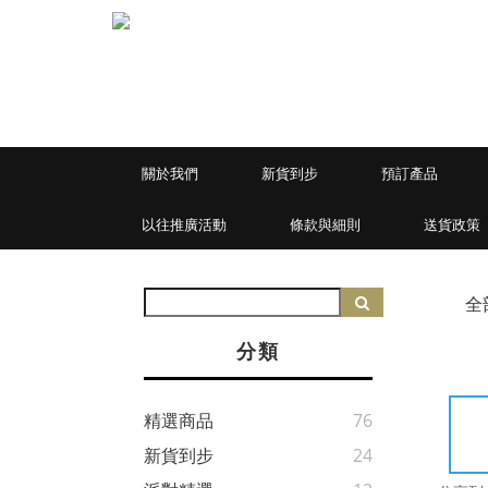
關於我們
新貨到步
預訂產品
以往推廣活動
條款與細則
送貨政策
全
分類
精選商品
76
新貨到步
24