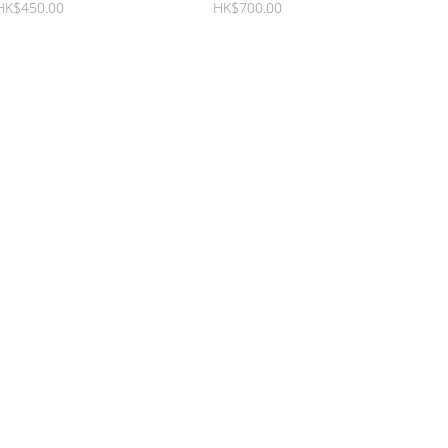
(500ml)
(500ml)
HK$450.00
HK$700.00