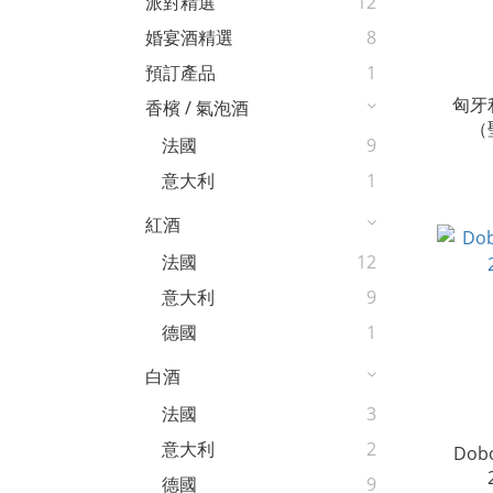
派對精選
12
婚宴酒精選
8
預訂產品
1
匈牙
香檳 / 氣泡酒
（
法國
9
意大利
1
紅酒
法國
12
意大利
9
德國
1
白酒
法國
3
意大利
2
Dobo
德國
9