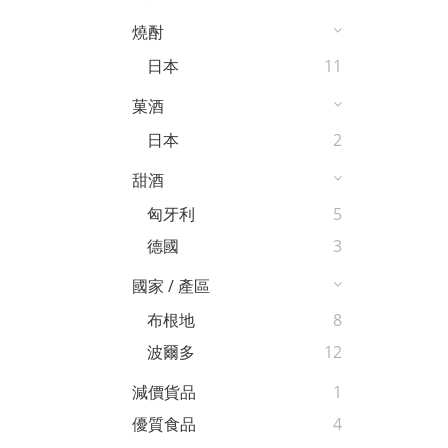
燒酎
日本
11
菓酒
日本
2
甜酒
匈牙利
5
德國
3
國家 / 產區
布根地
8
波爾多
12
減價貨品
1
優質食品
4