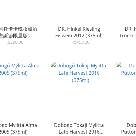
利托卡伊晚收甜酒
DR. Hinkel Riesling
DR. 
聖誕節限量版）
Eiswein 2012 (375ml)
Trocke
20
HK$280.00
HK$450.00
gó Mylitta Álma
Dobogó Tokaji Mylitta
Dob
2005 (375ml)
Late Harvest 2016
Putto