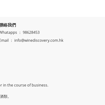
聯絡我們
Whatapps ： 98628453
Email ： info@winediscovery.com.hk
r in the course of business.
酒類。