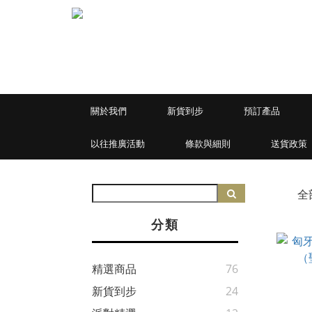
關於我們
新貨到步
預訂產品
以往推廣活動
條款與細則
送貨政策
全
分類
精選商品
76
新貨到步
24