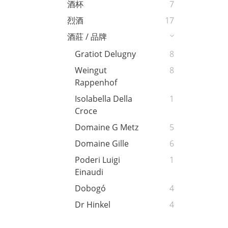
酒杯
7
烈酒
17
酒莊 / 品牌
Gratiot Delugny
8
Weingut
8
Rappenhof
Isolabella Della
1
Croce
Domaine G Metz
5
Domaine Gille
6
Poderi Luigi
1
Einaudi
Dobogó
4
Dr Hinkel
4