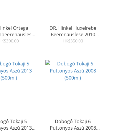
Hinkel Ortega
DR. Hinkel Huxelrebe
nbeerenauslese
Beerenauslese 2010
10 (375ml)
(375ml)
HK$390.00
HK$350.00
ogó Tokaji 5
Dobogó Tokaji 6
nyos Aszú 2013
Puttonyos Aszú 2008