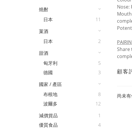
Nose: 
燒酎
Mouth:
日本
11
comple
Potent
菓酒
日本
2
PAIRI
Share t
甜酒
comple
匈牙利
5
顧客
德國
3
國家 / 產區
布根地
8
尚未有
波爾多
12
減價貨品
1
優質食品
4