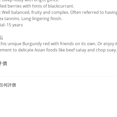
Red berries with hints of blackcurrant.
 Well balanced, fruity and complex. Often referred to having
x tannins. Long lingering finish.
ial: 15 years
NG
his unique Burgundy red with friends on its own. Or enjoy it 
ment to delicate Asian foods like beef satay and chop suey.
評價
任何評價