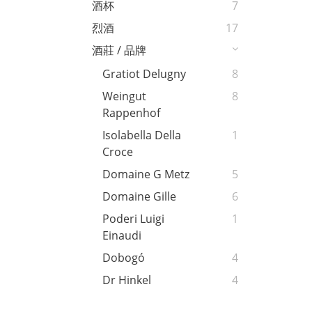
酒杯
7
烈酒
17
酒莊 / 品牌
Gratiot Delugny
8
Weingut
8
Rappenhof
Isolabella Della
1
Croce
Domaine G Metz
5
Domaine Gille
6
Poderi Luigi
1
Einaudi
Dobogó
4
Dr Hinkel
4