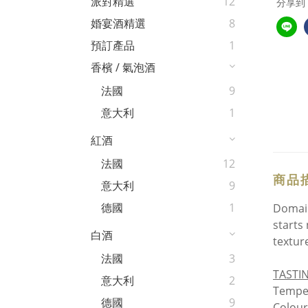
派對精選
12
分享到
婚宴酒精選
8
預訂產品
1
香檳 / 氣泡酒
法國
9
意大利
1
紅酒
法國
12
商品
意大利
9
德國
1
Domain
starts
白酒
textur
法國
3
TASTI
意大利
2
Temper
德國
9
Colour