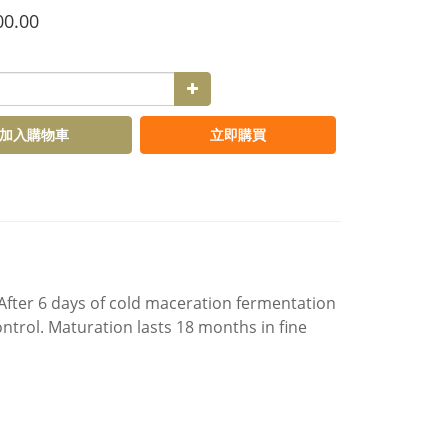
00.00
加入購物車
立即購買
After 6 days of cold maceration fermentation
ontrol. Maturation lasts 18 months in fine