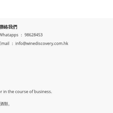
聯絡我們
Whatapps ： 98628453
Email ： info@winediscovery.com.hk
r in the course of business.
酒類。