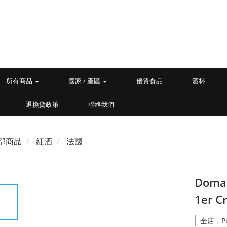
所有商品
國家 / 產區
優質食品
酒杯
退換貨政策
聯絡我們
部商品
紅酒
法國
Domai
1er C
全店，Purc