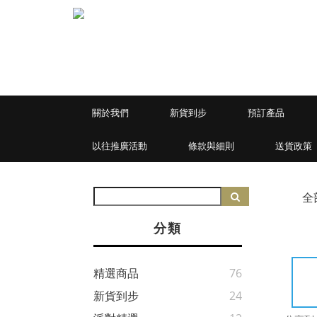
關於我們
新貨到步
預訂產品
以往推廣活動
條款與細則
送貨政策
全
分類
精選商品
76
新貨到步
24