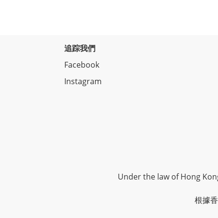
追踪我們
Facebook
Instagram
Under the law of Hong Kong,
根據香