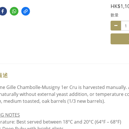
HK$1,1
數量
描述
e Gille Chambolle-Musigny 1er Cru is harvested manually. 
 naturally without external yeast addition, or temperature c
e, medium toasted, oak barrels (1/3 new barrels).
NG NOTES
ature: Best served between 18°C and 20°C (64°F – 68°F)
: Deep Ruby with bright glints.